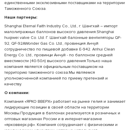
единственными эксклюзивными поставщиками на территории
Таможенного Союза.
Наши партнеры:
Shanghai Eternal Faith Industry Co., Ltd., г. Шангхай – импорт
малолитражных баллонов высокого давления.Shanghai
huqiwei valve Co. Ltd. Г. Шангхай балонные вентиляторы QF-
92, QF-92AWonder Gas Co. Ltd., провинция Анчуй
сотрудничество по пищевой добавке E-942. Anhui Clean
Energy Co. Ltd., провинци Анчуй - по баллоном средней
вместимости (40-50л) высокого давления.Только наша
компания является официальным поставщиком на
территорию таможенного союза.Мы являемся
уполномоченной компанией по приему претензий и
качеству.
О компании:
Компания «ЯРКО ВВЕРХ» работает на рынке гелия и занимает
лидирующие позиции в своей области на территории
Москвы.Продукция в баллонах реализуется в розничных и
оптовых магазинах России и в интернет-магазине
«ярковверх.рф». Компания сотрудничает с физическими и