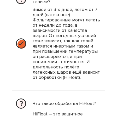
гелием?
Зимой от 3-х дней, летом от 7
дней (латексные).
Фольгированные могут летать
от недели до года, в
зависимости от качества
шаров. От погодных условий
тоже зависит, так как гелий
является инертным газом и
Фольгированная фигура Танк Т-34
Салют Стим Панк (Steam punk)
при повышении температуры
он расширяется, а при
понижении - сжимается. И
длительность полёта
Артикул: 1207-1856
Артикул: JFC20-4902
латексных шаров ещё зависит
от обработки (HiFloat).
250.00 р.
2 600.00 р.
Что такое обработка HiFloat?
1
1
В корзину
В корзину
HiFloat – это защитное