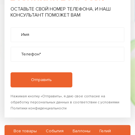
Фольгированная фигура Звезда Милитари, 45 см
Салютная установка Клубничка
ОСТАВЬТЕ СВОЙ НОМЕР ТЕЛЕФОНА, И НАШ
КОНСУЛЬТАНТ ПОМОЖЕТ ВАМ
Артикул: P311509
Артикул: JFC30-2502
Имя
100.00 р.
3 200.00 р.
Телефон*
1
1
В корзину
В корзину
Купить в 1 клик
Купить в 1 клик
Нажимая кнопку «Отправить», я даю свое согласие на
обработку персональных данных в соответствии с условиями
Политики конфиденциальности
Все товары
События
Баллоны
Гелий