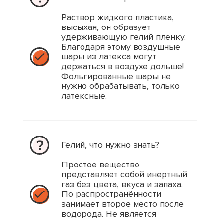
Раствор жидкого пластика,
199.00 р.
700.00 р.
2 000.00 р.
высыхая, он образует
удерживающую гелий пленку.
Благодаря этому воздушные
шары из латекса могут
1
1
1
В корзину
В корзину
В корзину
держаться в воздухе дольше!
Фольгированные шары не
нужно обрабатывать, только
Купить в 1 клик
Купить в 1 клик
Купить в 1 клик
латексные.
Гелий, что нужно знать?
Простое вещество
представляет собой инертный
газ без цвета, вкуса и запаха.
По распространённости
занимает второе место после
водорода. Не является