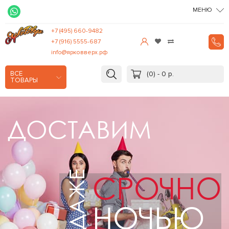
МЕНЮ
+7 (495) 660-9482
+7 (916) 5555-687
info@ярковверх.рф
(0) - 0 р.
ВСЕ
ТОВАРЫ
Д
О
СТАВИМ
ДАЖЕ
СРОЧНО
НОЧЬЮ