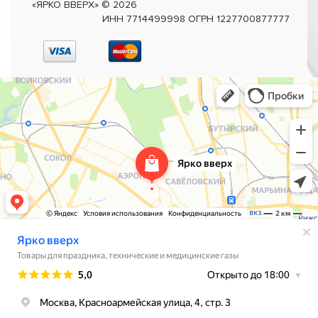
«ЯРКО ВВЕРХ»
©
2026
ИНН 7714499998 ОГРН 1227700877777
1
В корзину
Купить в 1 клик
Шар (40''/102 см) Цифра, 9, Фуше