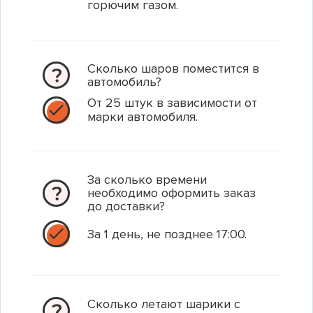
горючим газом.
Фольгированная фигура Вертолет, милитари
Салют СССР
Сколько шаров поместится в
автомобиль?
Артикул: 1207-1410
Артикул: JFC30-3605
От 25 штук в зависимости от
марки автомобиля.
199.00 р.
4 300.00 р.
За сколько времени
1
1
В корзину
В корзину
необходимо оформить заказ
до доставки?
Купить в 1 клик
Купить в 1 клик
За 1 день, не позднее 17:00.
Сколько летают шарики с