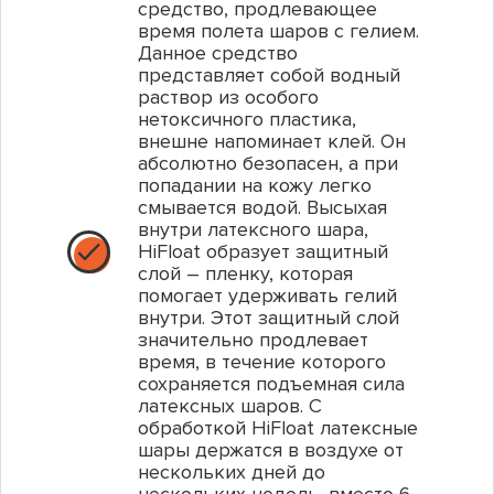
средство, продлевающее
Купить в 1 клик
Купить в 1 клик
время полета шаров с гелием.
Данное средство
представляет собой водный
раствор из особого
нетоксичного пластика,
внешне напоминает клей. Он
абсолютно безопасен, а при
попадании на кожу легко
смывается водой. Высыхая
внутри латексного шара,
HiFloat образует защитный
слой – пленку, которая
помогает удерживать гелий
внутри. Этот защитный слой
значительно продлевает
Ф 18" РУС Орден Отечественной Войны/FM
Салютная установка Жемчужина Востока
время, в течение которого
сохраняется подъемная сила
латексных шаров. С
обработкой HiFloat латексные
Артикул: 1202-1759
Артикул: JFC30-2509
шары держатся в воздухе от
нескольких дней до
100.00 р.
3 100.00 р.