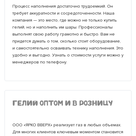
Процесс наполнения достаточно трудоемкий. Он
1
1
1
1
1
1
1
1
1
В корзину
В корзину
В корзину
В корзину
В корзину
В корзину
В корзину
В корзину
В корзину
требует аккуратности и сосредоточенности. Наша
компания — это место, где можно не только купить
гелий, но и наполнить им шары. Профессионалы
Купить в 1 клик
Купить в 1 клик
Купить в 1 клик
Купить в 1 клик
Купить в 1 клик
Купить в 1 клик
Купить в 1 клик
Купить в 1 клик
Купить в 1 клик
выполнят свою работу грамотно и быстро. Вам не
придется думать о том, сколько стоит оборудование,
и самостоятельно осваивать технику наполнения. Это
удобно и выгодно. Узнать о стоимости услуги можно у
менеджеров по телефону.
ГЕЛИЙ ОПТОМ И В РОЗНИЦУ
Набор шаров (34''/86 см) Цифра, 23, Камуфляж, 2 шт. в уп.,
B Шар с рисунком 14" С Днем Победы!
К Б/РИС СЕРДЦЕ 68" Сатин Red 173 см
EVERTS 12" Сердце/803 Хром Сатин Platinum
К Шары 30 см Последний Звонок
Карнавальные язычки гудки, Яркий микс, Ассорти, 6 см
Шар с рисунком 14" Мрачная девочка
Римская свеча Луна
ООО «ЯРКО ВВЕРХ» реализует газ в любых объемах.
2302M
Для многих клиентов ключевым моментом становится