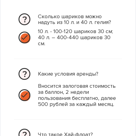
Сколько шариков можно
Купить в 1 клик
Купить в 1 клик
Купить в 1 клик
Купить в 1 клик
надуть из 10 л. и 40 л. гелия?
10 л. - 100-120 шариков 30 см;
40 л. – 400-440 шариков 30
см.
Какие условия аренды?
Вносится залоговая стоимость
за баллон, 2 недели
пользования бесплатно, далее
500 рублей за каждый месяц.
Фольгированная фигура Вертолет, зеленый
Э 12" Сердце Стандарт ассорти ( белый, розовый,
Салют Клаус & Ко
красный)
Артикул: 1207-0943
Артикул: 1105-0361
Артикул: JFC20-3602
Что такое Хай-флоат?