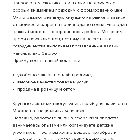
вопрос о том, сколько стоит гелий, поэтому мы с
особым вниманием подходим к формированию цен.
Артикул: 2302М
Артикул: 1103-2123
Артикул: 1204-1438
Артикул: 1105-0371
Артикул: 1103-2403
Артикул: 6232258
Артикул: 1103-2898
Артикул: JFRS18-8
Они отражают реальную ситуацию на рынке и зависят
370.00 р.
890.00 р.
999.00 р.
950.00 р.
550.00 р.
30.00 р.
650.00 р.
200.00 р.
от стоимости затрат на производство гелия. Еще один
важный момент — оперативность работы. Мы ценим
время своих клиентов, поэтому на всех этапах
сотрудничества выполняем поставленные задачи
1
1
1
1
1
1
1
1
В корзину
В корзину
В корзину
В корзину
В корзину
В корзину
В корзину
В корзину
максимально быстро.
Преимущества нашей компании:
Купить в 1 клик
Купить в 1 клик
Купить в 1 клик
Купить в 1 клик
Купить в 1 клик
Купить в 1 клик
Купить в 1 клик
Купить в 1 клик
удобство заказа в онлайн-режиме;
высокое качество товара и услуг;
продажа в розницу и оптом.
Крупные заказчики могут купить гелий для шариков в
Москве на специальных условиях.
Неважно, работаете ли вы в сфере производства,
занимаетесь опытами или организуете детские
утренники, — если вы хотите дешево приобрести
гелий, обращайтесь в ООО «ЯРКО ВВЕРХ». Чтобы