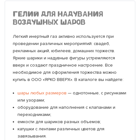
ГЕЛИЙ ДЛЯ НАДУВАНИЯ
ВОЗДУШНЫХ ШАРОВ
Легкий инертный газ активно используется при
проведении различных мероприятий: свадеб,
рекламных акций, юбилеев, домашних торжеств.
Яркие шарики и надувные фигуры устремляются
вверх и создают праздничное настроение. Все
необходимое для оформления торжества можно
купить в ООО «ЯРКО ВВЕРХ». В каталоге вы найдете:
Фольгированная фигура Вертолет, красный
Фольгированный шар Шар (18''/46 см) Сердце, С
Фольгированная фигура Вертолет, красный
Фольгированный шар Шар (18''/46 см) Сердце, С
EVERTS 12" Сердце/150 Стандарт Red
К 18" РУС ВЫПУСКНИК
А ХОД/P93 Холодное сердце II
Фольгированный шар А Шар-фигура Мышь летучая
Римская свеча 10ASS
Любовью (росчерки), Розовый, Градиент
Любовью (росчерки), Розовый, Градиент
улыбчивая
шары любых размеров
— однотонные, с рисунками
или узорами;
оборудование для наполнения с клапанами и
Артикул: 1207-0942
Артикул: 757901
Артикул: 1207-0942
Артикул: 757901
Артикул: 1105-0342
Артикул: 1202-2810
Артикул: 1208-0481
Артикул: 1207-1559
Артикул: JFRC10ASS
переходниками;
емкости для шариков разных объемов;
199.00 р.
100.00 р.
199.00 р.
100.00 р.
700.00 р.
100.00 р.
1 990.00 р.
550.00 р.
300.00 р.
катушки с лентами различных цветов для
завязывания.