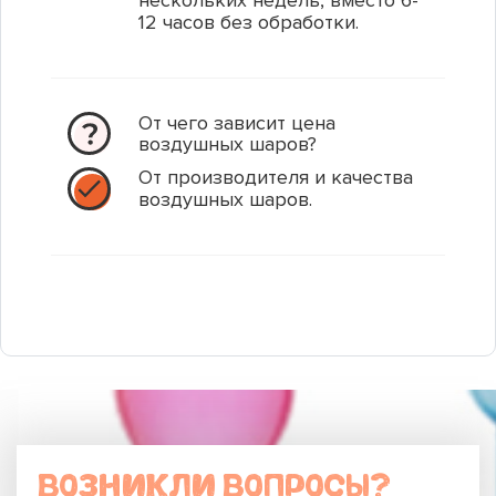
нескольких недель, вместо 6-
12 часов без обработки.
1
1
В корзину
В корзину
От чего зависит цена
воздушных шаров?
Купить в 1 клик
Купить в 1 клик
От производителя и качества
воздушных шаров.
ВОЗНИКЛИ ВОПРОСЫ?