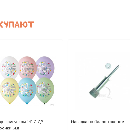
ОКУПАЮТ
р с рисунком 14" С ДР
Насадка на баллон эконом
бочки 6цв