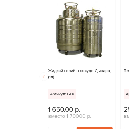
А» (99,995%) – 40
Жидкий гелий в сосуде Дьюара,
Ге
(1л)
Артикул: GLK
А
0 р.
1 650.00 р.
2
000.00 р.
1 700.00 р.