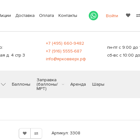
Акции
Доставка
Оплата
Контакты
Войти
+7 (495) 660-9482
о:
пн-пт с 9:00 до 
+7 (916) 5555-687
я д. 4 стр 3
сб-вс с 10:00 до
info@ярковверх.рф
Заправка
Баллоны
(баллоны/
Аренда
Шары
МРТ)
л
Артикул: 3308