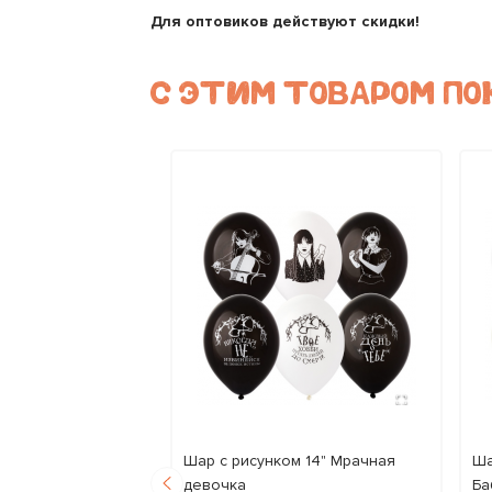
Для оптовиков действуют скидки!
С ЭТИМ ТОВАРОМ П
CK TO SCHOOL
Шар с рисунком 14" Мрачная
Ша
тября)
девочка
Ба