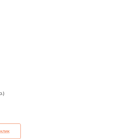
.)
 клик