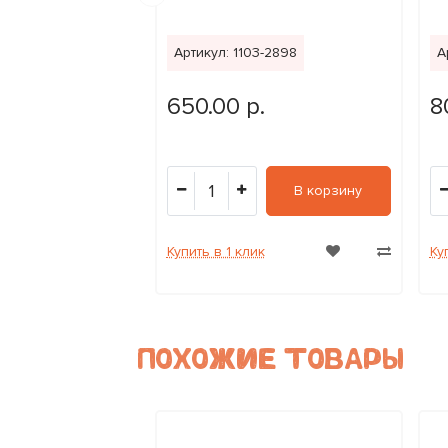
7-5896
Артикул: 1103-2898
А
.
650.00 р.
8
1
В корзину
В корзину
к
Купить в 1 клик
Ку
ПОХОЖИЕ ТОВАРЫ