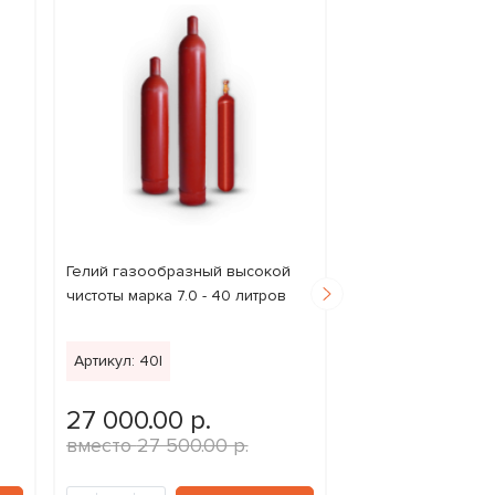
Гелий газообразный высокой
Гелий 20 л
чистоты марка 7.0 - 40 литров
Артикул: 40l
Артикул: 3309
27 000.00 р.
9 800.00 р.
27 500.00 р.
10 000.