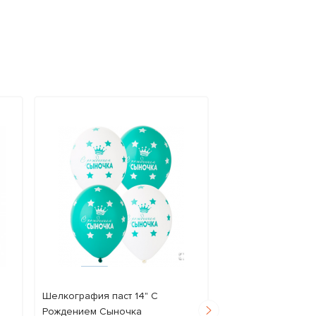
Шелкография паст 14" С
Шар с рисунком 1
Рождением Сыночка
Сыночку