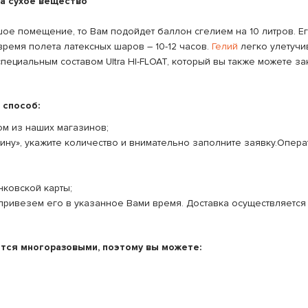
на сухое вещество
ое помещение, то Вам подойдет баллон сгелием на 10 литров. Его
 время полета латексных шаров – 10-12 часов.
Гелий
легко улетучи
ециальным составом Ultra HI-FLOAT, который вы также можете зак
 способ:
м из наших магазинов;
ину», укажите количество и внимательно заполните заявку.Опера
ковской карты;
 привезем его в указанное Вами время. Доставка осуществляется 
ются многоразовыми, поэтому вы можете: