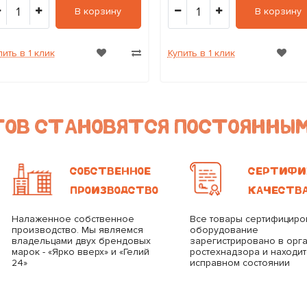
1
1
В корзину
В корзину
пить в 1 клик
Купить в 1 клик
НТОВ СТАНОВЯТСЯ ПОСТОЯННЫ
СОБСТВЕННОЕ
СЕРТИФИ
ПРОИЗВОДСТВО
КАЧЕСТВ
Налаженное собственное
Все товары сертифициро
производство. Мы являемся
оборудование
владельцами двух брендовых
зарегистрировано в орг
марок - «Ярко вверх» и «Гелий
ростехнадзора и находит
24»
исправном состоянии