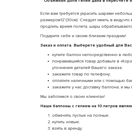
* Объемная доля гелия дана в пересчете 
Если вам требуется украсить шарами небольш
размером12"(30см). Следует иметь в виду,что
продлить время полета, шары обрабатываютсп
Подарите себе и своим близким праздник!
Заказ и оплата. Выберете удобный для Вас
купите баллон непосредственно в любо
понравившийся товар добавьте в «Корз
уточнения деталей Вашего заказа;
закажите товар по телефону;
оплатите наличными или с помощью бан
закажите у нас доставку баллона, и мы
Мы заботимся о своих клиентах!
Наши баллоны с гелием на 10 литров явля
обменять пустые на полные;
купить новые;
взять в аренду.