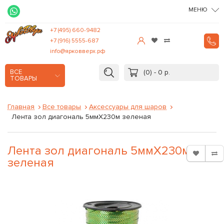
МЕНЮ
+7 (495) 660-9482
+7 (916) 5555-687
info@ярковверх.рф
(0) - 0 р.
ВСЕ
ТОВАРЫ
Главная
Все товары
Аксессуары для шаров
Лента зол диагональ 5ммХ230м зеленая
Лента зол диагональ 5ммХ230м
зеленая