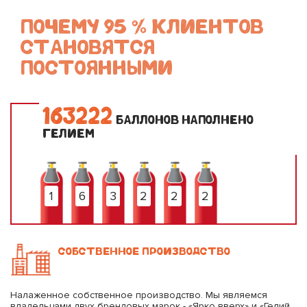
ПОЧЕМУ 95 % КЛИЕНТОВ
СТАНОВЯТСЯ
ПОСТОЯННЫМИ
1
6
3
2
2
2
БАЛЛОНОВ НАПОЛНЕНО
ГЕЛИЕМ
1
6
3
2
2
2
СОБСТВЕННОЕ ПРОИЗВОДСТВО
Налаженное собственное производство. Мы являемся
владельцами двух брендовых марок - «Ярко вверх» и «Гелий