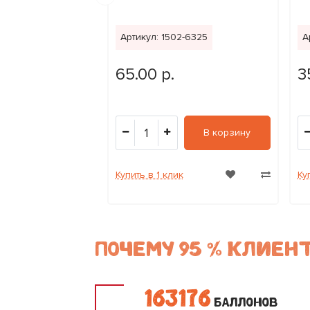
-3081
Артикул: 1502-6325
А
.
65.00 р.
3
1
В корзину
В корзину
к
Купить в 1 клик
Ку
ПОЧЕМУ 95 % КЛИЕ
1
6
3
1
7
6
БАЛЛОНОВ