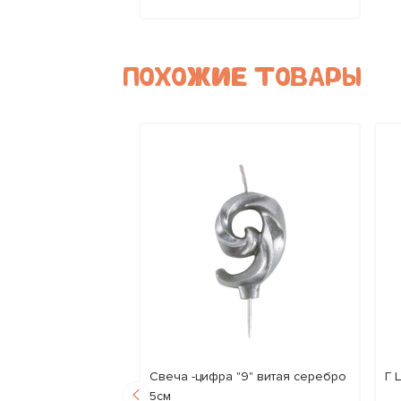
ПОХОЖИЕ ТОВАРЫ
 Fuchsia
Свеча -цифра "9" витая серебро
Г 
5см