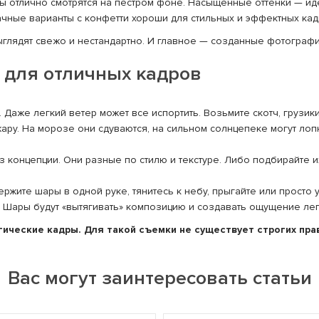
ы отлично смотрятся на пестром фоне. Насыщенные оттенки — ид
ачные варианты с конфетти хороши для стильных и эффектных кад
ыглядят свежо и нестандартно. И главное — созданные фотографи
 для отличных кадров
Даже легкий ветер может все испортить. Возьмите скотч, грузики
ару. На морозе они сдуваются, на сильном солнцепеке могут лоп
з концепции. Они разные по стилю и текстуре. Либо подбирайте и
жите шары в одной руке, тянитесь к небу, прыгайте или просто 
. Шары будут «вытягивать» композицию и создавать ощущение лег
ические кадры. Для такой съемки не существует строгих пра
Вас могут заинтересовать статьи