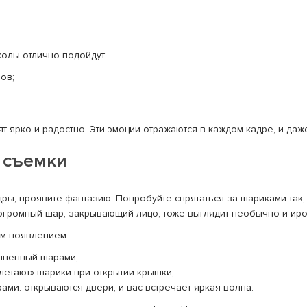
олы отлично подойдут:
ов;
т ярко и радостно. Эти эмоции отражаются в каждом кадре, и даж
 съемки
дры, проявите фантазию. Попробуйте спрятаться за шариками так,
 огромный шар, закрывающий лицо, тоже выглядит необычно и ир
ым появлением:
олненный шарами;
летают» шарики при открытии крышки;
ами: открываются двери, и вас встречает яркая волна.