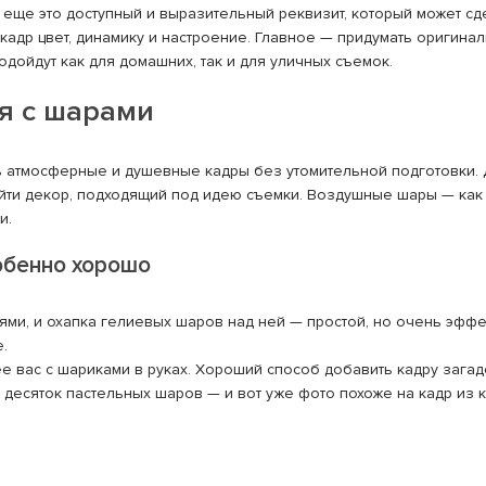
еще это доступный и выразительный реквизит, который может сд
адр цвет, динамику и настроение. Главное — придумать оригина
ойдут как для домашних, так и для уличных съемок.
я с шарами
 атмосферные и душевные кадры без утомительной подготовки. 
найти декор, подходящий под идею съемки. Воздушные шары — как 
и.
обенно хорошо
ями, и охапка гелиевых шаров над ней — простой, но очень эффе
.
е вас с шариками в руках. Хороший способ добавить кадру загад
е десяток пастельных шаров — и вот уже фото похоже на кадр из 