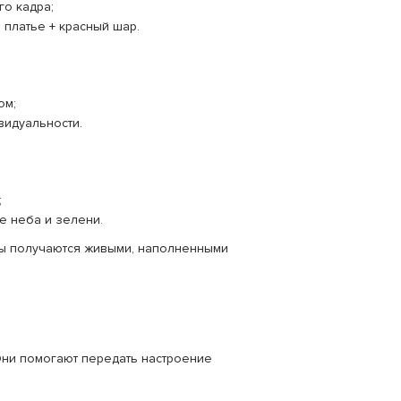
го кадра;
 платье + красный шар.
ом;
видуальности.
;
е неба и зелени.
дры получаются живыми, наполненными
Они помогают передать настроение