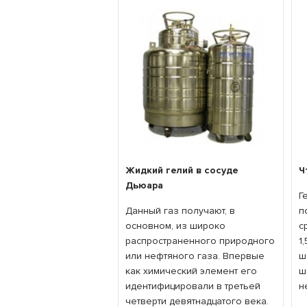
Жидкий гелий в сосуде
Ч
Дьюара
Г
Данный газ получают, в
п
основном, из широко
с
распространенного природного
1
или нефтяного газа. Впервые
ш
как химический элемент его
ш
идентифицировали в третьей
н
четверти девятнадцатого века.