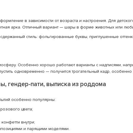
 оформление в зависимости от возраста и настроения. Для детск
етная арка. Отличный вариант — шары в форме животных или лю
держанный стиль: фольгированные буквы, приглушенные оттенки
осферу. Особенно хорошо работают варианты с надписями, напри
устить одновременно — получится трогательный кадр, особенно 
ы, гендер-пати, выписка из роддома
бытий особенно популярны:
розового цвета;
конфетти внутри;
мпозициями и парящими моделями.