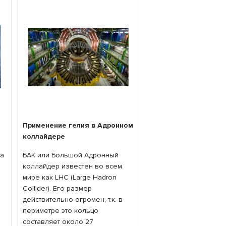
Применение гелия в Адронном
коллайдере
да
БАК или Большой Адронный
коллайдер известен во всем
мире как LHC (Large Hadron
Collider). Его размер
действительно огромен, т.к. в
периметре это кольцо
составляет около 27