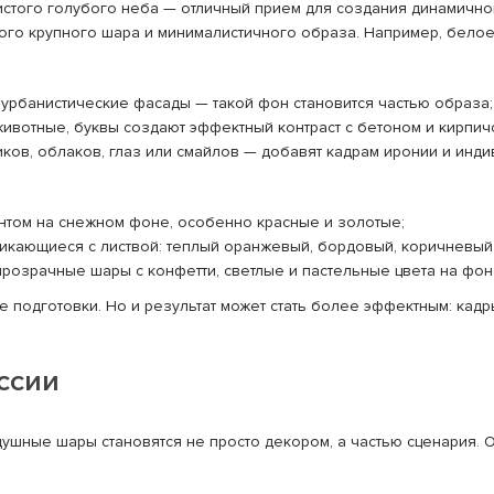
стого голубого неба — отличный прием для создания динамично
ого крупного шара и минималистичного образа. Например, белое
, урбанистические фасады — такой фон становится частью образа;
ивотные, буквы создают эффектный контраст с бетоном и кирпич
в, облаков, глаз или смайлов — добавят кадрам иронии и инди
нтом на снежном фоне, особенно красные и золотые;
икающиеся с листвой: теплый оранжевый, бордовый, коричневый
прозрачные шары с конфетти, светлые и пастельные цвета на фон
ше подготовки. Но и результат может стать более эффектным: ка
ссии
душные шары становятся не просто декором, а частью сценария. 