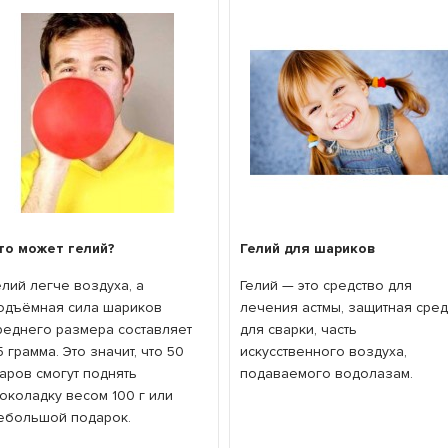
то может гелий?
Гелий для шариков
елий легче воздуха, а
Гелий — это средство для
одъёмная сила шариков
лечения астмы, защитная сре
реднего размера составляет
для сварки, часть
,5 грамма. Это значит, что 50
искусственного воздуха,
аров смогут поднять
подаваемого водолазам.
околадку весом 100 г или
ебольшой подарок.