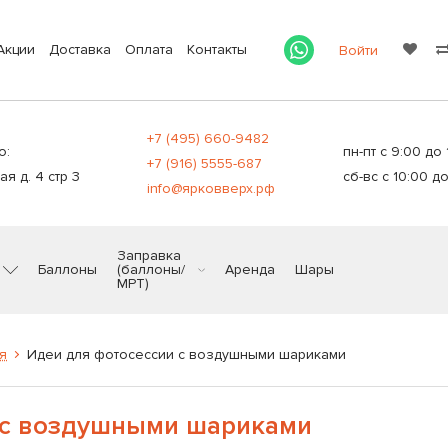
Акции
Доставка
Оплата
Контакты
Войти
+7 (495) 660-9482
о:
пн-пт с 9:00 до 
+7 (916) 5555-687
я д. 4 стр 3
сб-вс с 10:00 до
info@ярковверх.рф
Заправка
Баллоны
(баллоны/
Аренда
Шары
МРТ)
я
Идеи для фотосессии с воздушными шариками
 с воздушными шариками