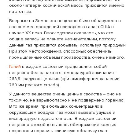
около четверти космической массы приходится именно
на этот газ.
Впервые на Земле это вещество было обнаружено в
составе месторождений природного газа в США в
начале XX века. Впоследствии оказалось, что его
общие запасы на планете незначительны, поэтому
данный газ приходится добывать, используя природный.
При этом месторождений, способных обеспечить
промышленные объемы производства, очень немного.
Гелий
в жидком состоянии представляет собой
вещество без запаха и с температурой закипания –
268,9 градусов Цельсия (при атмосферном давлении
760 мм ртутного столба).
У данного вещества очень ценные свойства – оно не
токсично, не взрывоопасно и не подвержено горению.
В то же время, при больших концентрациях в
окружающем воздухе, газ может вызвать удушье и
кислородную недостаточность. В жидком состоянии
вещество способно вызвать обморожение кожных
покровов и поразить слизистую оболочку глаз.