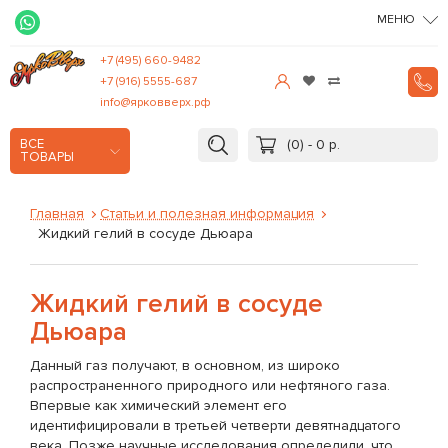
МЕНЮ
+7 (495) 660-9482
+7 (916) 5555-687
info@ярковверх.рф
(0) - 0 р.
ВСЕ
ТОВАРЫ
Главная
Статьи и полезная информация
Жидкий гелий в сосуде Дьюара
Жидкий гелий в сосуде
Дьюара
Данный газ получают, в основном, из широко
распространенного природного или нефтяного газа.
Впервые как химический элемент его
идентифицировали в третьей четверти девятнадцатого
века. Позже научные исследования определили, что